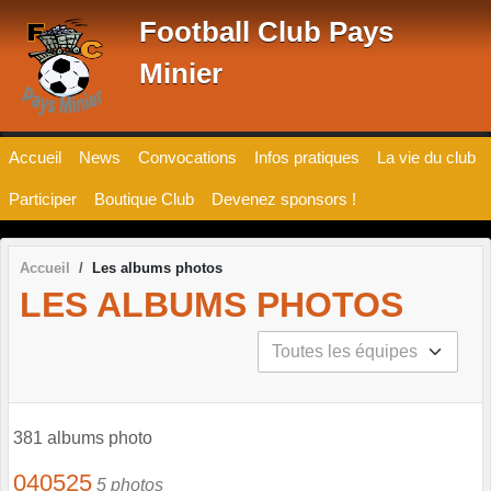
Panneau de gestion des cookies
Football Club Pays
Minier
Accueil
News
Convocations
Infos pratiques
La vie du club
Participer
Boutique Club
Devenez sponsors !
Accueil
Les albums photos
LES ALBUMS PHOTOS
381 albums photo
040525
5 photos