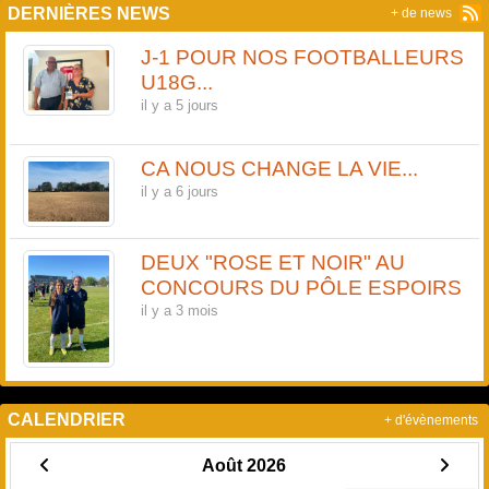
DERNIÈRES NEWS
+ de news
J-1 POUR NOS FOOTBALLEURS
U18G...
il y a 5 jours
CA NOUS CHANGE LA VIE...
il y a 6 jours
DEUX "ROSE ET NOIR" AU
CONCOURS DU PÔLE ESPOIRS
il y a 3 mois
CALENDRIER
+ d'évènements
Août 2026