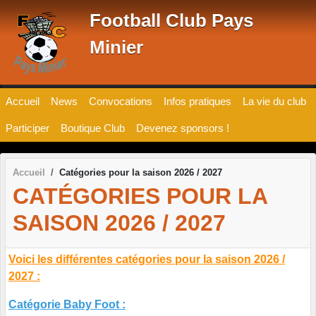
Panneau de gestion des cookies
Football Club Pays
Minier
Accueil
News
Convocations
Infos pratiques
La vie du club
Participer
Boutique Club
Devenez sponsors !
Accueil
Catégories pour la saison 2026 / 2027
CATÉGORIES POUR LA
SAISON 2026 / 2027
Voici les différentes catégories pour la saison 2026 /
2027 :
Catégorie Baby Foot :